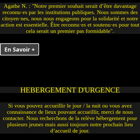
Agathe N. : "Notre premier souhait serait d’être davantage
reconnu·es par les institutions publiques. Nous sommes des
citoyen·nes, nous nous engageons pour la solidarité et notre
action est essentielle. Être reconnu·es et soutenu·es pour tout
cela serait un premier pas formidable".
En Savoir +
OBJET DE L'ASSOCIATION
ssociation a pour but de soutenir et de participer à des
HEBERGEMENT D'URGENCE
ons en faveur des jeunes migrant.e.s, notamment dans le
ne de la vie quotidienne, de l'apprentissage du français,
Si vous pouvez accueillir le jour / la nuit ou vous avez
la scolarisation et de l'intégration juridique, sociale et
connaissance de lieux pouvant accueillir, merci de nous
culturelle.
contacter. Nous recherchons de la relève hébergement pour
plusieurs jeunes mais aussi toujours notre prochain lieu
En Savoir +
d’accueil de jour.